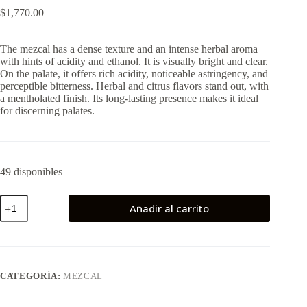
$
1,770.00
The mezcal has a dense texture and an intense herbal aroma
with hints of acidity and ethanol. It is visually bright and clear.
On the palate, it offers rich acidity, noticeable astringency, and
perceptible bitterness. Herbal and citrus flavors stand out, with
a mentholated finish. Its long-lasting presence makes it ideal
for discerning palates.
49 disponibles
Tobasiche
Añadir al carrito
cantidad
CATEGORÍA:
MEZCAL