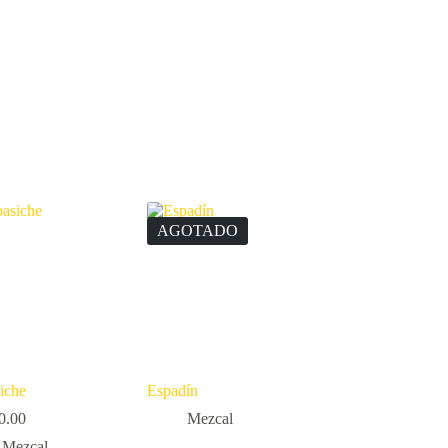
AGOTADO
iche
Espadín
0.00
Mezcal
Mezcal