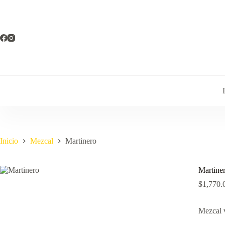
Saltar
al
contenido
Inicio
Mezcal
Martinero
Martine
$
1,770.
Mezcal v